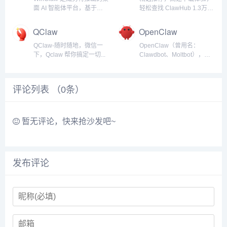
AI，集成DeepSeek，智
整在线项目。超过一万名大
面 AI 智能体平台，基于
轻松查找 ClawHub 1.3万
脑，通义千问等十六家大
厂内部员工已经深度测试了
OpenClaw 打造，主打”安
个 AI Skills，强烈推荐使用
模...
秒悟的...
全+易用”。WinClaw 采用五
中文腾讯平台：
QClaw
OpenClaw
层安全防护体系（身份认
https://skillhub.tencent.com/...
证、安装审查、消息拦截、
QClaw-随时随地，微信一
OpenClaw（曾用名：
执行约束、监控审计），
下，Qclaw 帮你搞定一切...
Clawdbot、Moltbot），核
从...
心使用TypeScript编写， 一
款可以部署在个人电脑上的
AI代理，采用“龙虾”图标设
评论列表 （
0
条）
计，slogan是“The AI that
ac...
暂无评论，快来抢沙发吧~
发布评论