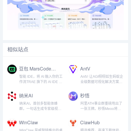
相似站点
豆包 MarsCode-TRAE
AntV
智能 IDE，将 AI 融入你的工
AntV·让AGI栩栩如生蚂蚁企
作流TRAE 旗下的 AI IDE 产
业级数据可视化解决方案，
品，以智能生产力为核心，
让人们在数据世界里获得视
灵活适配你的开发节奏，与
觉化思考能力...
纳米AI
秒悟
你默契协作，共同实现高
效、高质的项目交付。...
纳米AI，首创多智能体蜂
阿里ATH事业群重磅甩出了
群，一句话生成专家级视
一张王牌。秒悟Meoo将复
频、报告、PPT。纳米AI，
杂的全栈研发门槛彻底粉
集成MCP万能工具箱，打破
碎。敲入几句日常大白话，
WinClaw
ClawHub
信息围墙，让搜索更全、更
秒悟便会在眨眼间交付包含
广、更深、更专业。纳米
前端网页与底层数据库的完
WinClaw 是威努特推出的桌
精选推荐，高速下载体验，