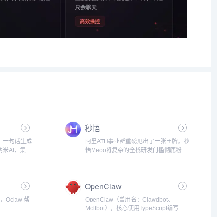
秒悟
，一句话生成
阿里ATH事业群重磅甩出了一张王牌。秒
纳米AI，集成
悟Meoo将复杂的全栈研发门槛彻底粉
息围墙，让搜
碎。敲入几句日常大白话，秒悟便会在
。纳米AI，
眨眼间交付包含前端网页与底层数据库
通义千问等十六
的完整在线项目。超过一万名大厂内部
OpenClaw
员工已经深度测试了秒悟的...
Qclaw 帮
OpenClaw（曾用名：Clawdbot、
Moltbot），核心使用TypeScript编写，
一款可以部署在个人电脑上的AI代理，采