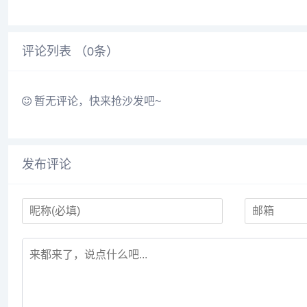
系（身份认证、安装审查、消息拦截、
https
执行约束、监控审计），从...
评论列表 （
0
条）
暂无评论，快来抢沙发吧~
发布评论