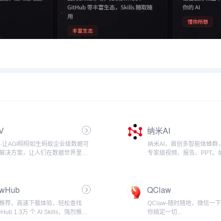
V
纳米AI
tV·让AGI栩栩如生蚂蚁企业级数据可
纳米AI，首创多智能体蜂群
解决方案，让人们在数据世界里获
专家级视频、报告、PPT。
觉化思考能力...
MCP万能工具箱，打破信
索更全、更广、更深、更专业
集成DeepSeek，智脑，
awHub
QClaw
家大模...
推荐，高速下载体验，轻松查找
QClaw-随时随地，微信一下，
wHub 1.3万 个 AI Skills，强烈推荐使
你搞定一切...
文腾讯平台：