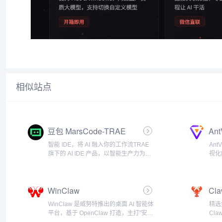
相似站点
豆包 MarsCode-TRAE
Ant
智能 IDE，将 AI 融入你的工作流TRAE
An
旗下的 AI IDE 产品，以智能生产力为核
视化
心，灵活适配你的开发节奏，与你默契
得视
协作，共同实现高效、高质的项目交
付。...
WinClaw
Cl
WinClaw 是威努特推出的桌面 AI 智能体
精选
平台，基于 OpenClaw 打造，主打”安全
Cla
+易用”。WinClaw 采用五层安全防护体
用中