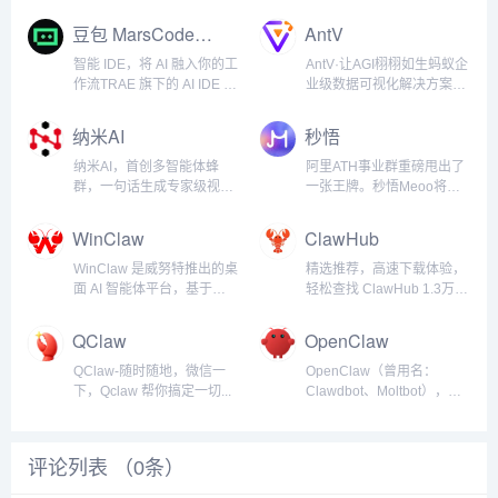
豆包 MarsCode-TRAE
AntV
智能 IDE，将 AI 融入你的工
AntV·让AGI栩栩如生蚂蚁企
作流TRAE 旗下的 AI IDE 产
业级数据可视化解决方案，
品，以智能生产力为核心，
让人们在数据世界里获得视
灵活适配你的开发节奏，与
觉化思考能力...
纳米AI
秒悟
你默契协作，共同实现高
效、高质的项目交付。...
纳米AI，首创多智能体蜂
阿里ATH事业群重磅甩出了
群，一句话生成专家级视
一张王牌。秒悟Meoo将复
频、报告、PPT。纳米AI，
杂的全栈研发门槛彻底粉
集成MCP万能工具箱，打破
碎。敲入几句日常大白话，
WinClaw
ClawHub
信息围墙，让搜索更全、更
秒悟便会在眨眼间交付包含
广、更深、更专业。纳米
前端网页与底层数据库的完
WinClaw 是威努特推出的桌
精选推荐，高速下载体验，
AI，集成DeepSeek，智
整在线项目。超过一万名大
面 AI 智能体平台，基于
轻松查找 ClawHub 1.3万
脑，通义千问等十六家大
厂内部员工已经深度测试了
OpenClaw 打造，主打”安
个 AI Skills，强烈推荐使用
模...
秒悟的...
全+易用”。WinClaw 采用五
中文腾讯平台：
QClaw
OpenClaw
层安全防护体系（身份认
https://skillhub.tencent.com/...
证、安装审查、消息拦截、
QClaw-随时随地，微信一
OpenClaw（曾用名：
执行约束、监控审计），
下，Qclaw 帮你搞定一切...
Clawdbot、Moltbot），核
从...
心使用TypeScript编写， 一
款可以部署在个人电脑上的
AI代理，采用“龙虾”图标设
评论列表 （
0
条）
计，slogan是“The AI that
ac...