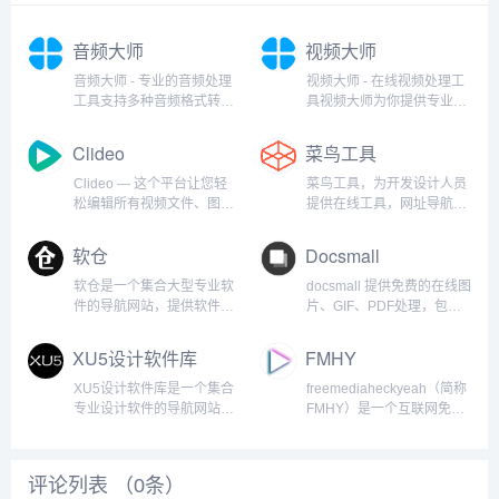
音频大师
视频大师
音频大师 - 专业的音频处理
视频大师 - 在线视频处理工
工具支持多种音频格式转
具视频大师为你提供专业的
换，一站式解决所有音频处
在线视频处理能力，覆盖压
理需求。完全免费、无需注
缩、转码、剪辑、去水印、
Clideo
菜鸟工具
册、安全可靠音频大师提供
合并等常用场景。 无需下载
专业的在线音频处理工具，
客户端，打开网页即可快速
Clideo — 这个平台让您轻
菜鸟工具，为开发设计人员
支持MP3、WAV、AAC、
完成处理。...
松编辑所有视频文件、图片
提供在线工具，网址导航，
FLAC等格式转换，同时支...
和GIF。是的，免费。您的
提供在线PHP、Python、
全能在线视频编辑器从零开
CSS、JS 调试，中文简繁
软仓
Docsmall
始制作您自己的视频，编辑
体转换，进制转换等工具。
并添加音乐——一切尽在一
致力于打造国内专业WEB开
软仓是一个集合大型专业软
docsmall 提供免费的在线图
个屏幕上！我们无缝衔接的
发工具，集成开发环境，
件的导航网站，提供软件介
片、GIF、PDF处理，包括
视频编辑器配备多轨时间...
WEB开发教程。...
绍和软件安装教程，包含
图片压缩、裁剪、改尺寸，
Adoebe系列软件、
PDF合并、分割、压缩、页
XU5设计软件库
FMHY
AutoCad系列软件、
面调整等功能。docsmall 让
3dsMax、达芬奇软件、
文件处理更加简单图片、
XU5设计软件库是一个集合
freemediaheckyeah（简称
CINEMA 4D、matlab软件
GIF 压缩、PDF 压缩、合
专业设计软件的导航网站，
FMHY）是一个互联网免费
等。...
并...
免费下载供学习使用，本站
资源聚合平台，致力于提供
承诺无毒无广告，纯公益项
影视、软件、教育资料等跨
目，不以此盈利。...
领域资源，采用树状导航体
评论列表 （
0
条）
系，涵盖广告拦截、隐私保