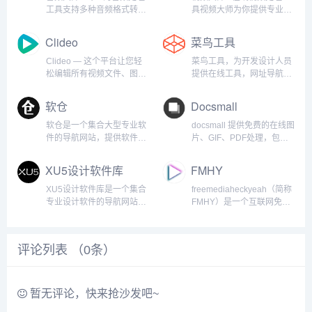
工具支持多种音频格式转
具视频大师为你提供专业的
换，一站式解决所有音频处
在线视频处理能力，覆盖压
理需求。完全免费、无需注
缩、转码、剪辑、去水印、
Clideo
菜鸟工具
册、安全可靠音频大师提供
合并等常用场景。 无需下载
专业的在线音频处理工具，
客户端，打开网页即可快速
Clideo — 这个平台让您轻
菜鸟工具，为开发设计人员
支持MP3、WAV、AAC、
完成处理。...
松编辑所有视频文件、图片
提供在线工具，网址导航，
FLAC等格式转换，同时支...
和GIF。是的，免费。您的
提供在线PHP、Python、
全能在线视频编辑器从零开
CSS、JS 调试，中文简繁
软仓
Docsmall
始制作您自己的视频，编辑
体转换，进制转换等工具。
并添加音乐——一切尽在一
致力于打造国内专业WEB开
软仓是一个集合大型专业软
docsmall 提供免费的在线图
个屏幕上！我们无缝衔接的
发工具，集成开发环境，
件的导航网站，提供软件介
片、GIF、PDF处理，包括
视频编辑器配备多轨时间...
WEB开发教程。...
绍和软件安装教程，包含
图片压缩、裁剪、改尺寸，
Adoebe系列软件、
PDF合并、分割、压缩、页
XU5设计软件库
FMHY
AutoCad系列软件、
面调整等功能。docsmall 让
3dsMax、达芬奇软件、
文件处理更加简单图片、
XU5设计软件库是一个集合
freemediaheckyeah（简称
CINEMA 4D、matlab软件
GIF 压缩、PDF 压缩、合
专业设计软件的导航网站，
FMHY）是一个互联网免费
等。...
并...
免费下载供学习使用，本站
资源聚合平台，致力于提供
承诺无毒无广告，纯公益项
影视、软件、教育资料等跨
目，不以此盈利。...
领域资源，采用树状导航体
评论列表 （
0
条）
系，涵盖广告拦截、隐私保
护、AI技术等模块，并通
过...
暂无评论，快来抢沙发吧~