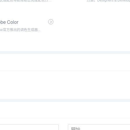
优设配色导航帮助您完成配色方
方案，Designers & Develop
不用配色软件轻松配色。是设计师
have a set of tools that inc
配色、查看配色技巧和配色文章的
C...
配色工具，有大量原创配色方案。...
be Color
obe官方推出的调色生成器...