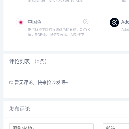
渐变的集合，您可以将其用作，在您的
色。
网站的任何部分的内容背景。轻松复制
案，
CSS3跨浏览器代码马上就用！我们还准
进行
备了每个渐变的.PNG版本。...
实用
中国色
Ado
提供各种中国的传统颜色的名称，CMYK
Ad
值，RGB值，16进制表示。AI制作中国
色图片和视频。...
评论列表 （
0
条）
暂无评论，快来抢沙发吧~
发布评论