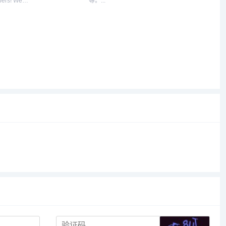
ers! We
等。...
lude Material