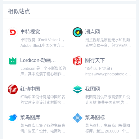
相似站点
卓特视觉
潮点网
卓特视觉（Droit Vision），
潮点视频是原创无水印视频
Adobe Stock中国区官方合
素材交易平台，包含AE/PR
作伙伴，全面整合全球范围
视频模板、航拍/实拍视频素
内的高质量图片、矢量插
材等，是企业值得信赖的可
Lordicon-动画图标
图行天下
画、高清视频及音效音乐等
商用视频素材网站。潮点网
素材资源，专注于为新媒
隶属于上海韩影网络科技有
Lordicon 是一个不断增长的
“图行天下”网站 (
体、设计、广告、各类垂直
限公司，成立于2019年7
库，其中充满了精心制作的
https://www.photophoto.cn
行业及个人用...
月，主要经营创意视频素
高质量静态和动画图标，您
始建于2006年 ，是专业的
材...
在其他任何地方都找不到。
图库资源及提供其他专业设
红动中国
我图网
Lordicon is an animated
计资源服务的网站。在这里
icon library with the 3...
用户可以自由上传自己的摄
红动中国设计网是中国知名
我图网提供正版高清图片设
影和设计作品。网站以摄...
的党建专业设计素材服务平
计素材,免费平面素材,为生
台，提供党建展板、党建文
产商提供工业品牌包装设计
化墙、廉政文化、党建海
解决方案,包括背景墙/文化
菜鸟图库
菜鸟图标
报，党建ppt等设计素材，
墙/装饰画/包装/样机/CAD/
为设计师、政府社区和印刷
印花图案以及党政类的
菜鸟图库汇集了各种免费高
菜鸟图标，免费商用矢量图
公司带来了极大的便利。...
PPT/Word/Excel模板下
清广告图片设计、电商淘
标库，超过 20,0000+ 个免
载。...
宝、企业办公模板、视频、
费商用矢量图标...