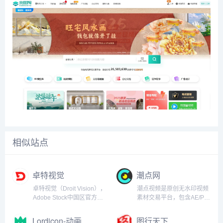
相似站点
卓特视觉
潮点网
卓特视觉（Droit Vision），
潮点视频是原创无水印视频
Adobe Stock中国区官方合
素材交易平台，包含AE/PR
作伙伴，全面整合全球范围
视频模板、航拍/实拍视频素
内的高质量图片、矢量插
材等，是企业值得信赖的可
Lordicon-动画图标
图行天下