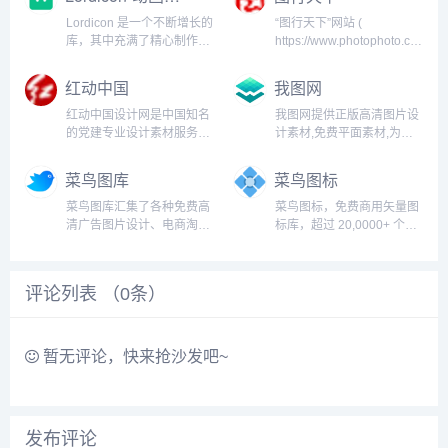
画、高清视频及音效音乐等
商用视频素材网站。潮点网
素材资源，专注于为新媒
隶属于上海韩影网络科技有
Lordicon 是一个不断增长的
“图行天下”网站 (
体、设计、广告、各类垂直
限公司，成立于2019年7
库，其中充满了精心制作的
https://www.photophoto.cn
行业及个人用...
月，主要经营创意视频素
高质量静态和动画图标，您
始建于2006年 ，是专业的
材...
在其他任何地方都找不到。
图库资源及提供其他专业设
红动中国
我图网
Lordicon is an animated
计资源服务的网站。在这里
icon library with the 3...
用户可以自由上传自己的摄
红动中国设计网是中国知名
我图网提供正版高清图片设
影和设计作品。网站以摄...
的党建专业设计素材服务平
计素材,免费平面素材,为生
台，提供党建展板、党建文
产商提供工业品牌包装设计
化墙、廉政文化、党建海
解决方案,包括背景墙/文化
菜鸟图库
菜鸟图标
报，党建ppt等设计素材，
墙/装饰画/包装/样机/CAD/
为设计师、政府社区和印刷
印花图案以及党政类的
菜鸟图库汇集了各种免费高
菜鸟图标，免费商用矢量图
公司带来了极大的便利。...
PPT/Word/Excel模板下
清广告图片设计、电商淘
标库，超过 20,0000+ 个免
载。...
宝、企业办公模板、视频、
费商用矢量图标...
配乐、音效、字体、插画动
图、装饰模型等素材，由顶
评论列表 （
0
条）
尖的设计师供稿，满足各个
行业的商用需求，下载高品
质免费素材就到菜鸟图
库。...
暂无评论，快来抢沙发吧~
发布评论