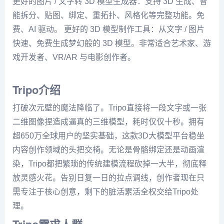
更好的图片 / 文字转 3D 模型生成器：支持 3D 生成、智
能拆分、贴图、绑定、重拓扑、风格化等完整功能。免
费、AI 驱动。 更好的 3D 模型制作工具：从文字 / 图片
快速、免费生成梦幻般的 3D 模型。非常适合艺术家、游
戏开发者、VR/AR 与电影创作者。
Tripo介绍
打破次元壁的魔法降临了。Tripo直接将一段文字或一张
二维图像捏造成逼真的三维模型，耗时仅仅十秒。拥有
超650万全球用户的坚实基础，这款3D大模型平台稳坐
内容创作领域的头把交椅。无论是骨骼绑定还是动画渲
染，Tripo都把繁琐的传统建模流程砍掉一大半，彻底释
放灵感火花。告别日复一日的拉点调线，创作者现在只
需专注于核心创意，剩下的脏活累活全权交给Tripo处
理。