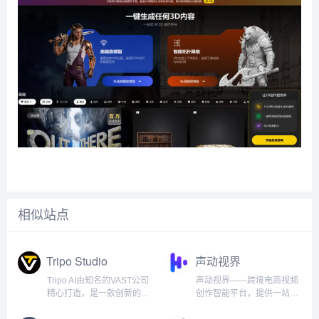
相似站点
Tripo Studio
声动视界
Tripo AI由知名的VAST公司
声动视界——跨境电商视频
精心打造，是一款创新的在
创作智能平台，提供一站式
线3D建模平台。该平台仅需
视频本地化解决方案。支持
借助文本或图像输入，便能
水印/字幕擦除、多语种翻