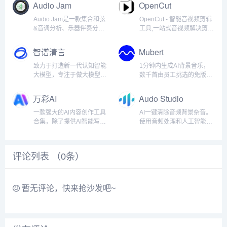
Audio Jam
OpenCut
迅速地在数秒内输出高质
译、AI语音合成、口型同
量、即用的3D模型。Tripo
步、视频换脸及大模型驱动
Audio Jam是一款集合和弦
OpenCut - 智能音视频剪辑
AI极大地简化了3D模型的创
创作，高效批量完成视频真
&音调分析、乐器伴奏分
工具,一站式音视频解决剪辑
建过程，...
人级配音、翻译、文本配
离、AB循环、降速播放等多
难题，无论您需要视频剪
音，轻松打...
功能于一体的软件，能有效
辑、音频剪辑还是图片剪辑
智谱清言
Mubert
地提高扒谱效率以及练习效
都游刃有余。...
率。...
致力于打造新一代认知智能
1分钟内生成AI背景音乐，
大模型，专注于做大模型的
数千首由员工挑选的免版税
中国创新。公司合作研发了
音乐曲目用于流媒体、视
中英双语千亿级超大规模预
频、播客、商业用途和在线
万彩AI
Audo Studio
训练模型GLM-130B，并基
内容。...
于此推出对话模型
一款强大的AI内容创作工具
AI一键清除音频背景杂音。
ChatGLM，开源单卡版模型
合集，除了提供AI智能写作
使用音频处理和人工智能的
ChatGLM-6B。同时，...
支持之外，还集成了AI换
最新进展，自动消除背景噪
脸、AI数字人制作和AI短视
音并增强您的语音。几秒钟
频制作等强大的AI生成内容
而不是几小时内清理您的音
评论列表 （
0
条）
功能，进一步扩展了AI的创
频！...
作领域，使您的创作具有无
限可能。...
暂无评论，快来抢沙发吧~