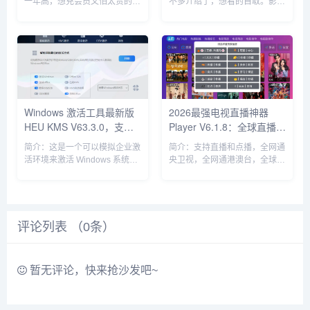
一年高，想充会员又怕太贵的小
不多介绍了，想看的自取。影片
伙伴有福了，这个破解版非常适
聚焦杰克·萨利与奈蒂莉一家的
合那些做自媒体的、平时爱剪辑
命运起伏，在前作的情感余波之
视频发布抖音的小伙伴，所有付
上，深刻描绘一个家族在战火中
费功能全部都可以使用，下载安
如何成长、并共同守护血脉相连
装...
的情感纽带的历程，从而将故事
推向...
Windows 激活工具最新版
2026最强电视直播神器
HEU KMS V63.3.0，支持
Player V6.1.8：全球直播卫
离线激活
视全覆盖 + 全网4K影视资
简介：这是一个可以模拟企业激
简介：支持直播和点播，全网通
源点播
活环境来激活 Windows 系统和
央卫视，全网通港澳台，全球直
Office 工具的软件。非常全能，
播专区，极速秒播，聚合全网
适用当前所有的 Windows、
4K影视资源，非常强大！！！
Office版本，无需联网即可一键
适合在家里的电视盒子上安装，
激活！ 解压后双击即用，非常
美滋滋！ &n...
方便...
评论列表 （
0
条）
暂无评论，快来抢沙发吧~