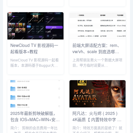
https://feiniao.paheng.net使用
上线数月后，在百度、谷歌等搜
手册：
索引擎中的收录量寥寥无几，核
https://feiniao.paheng.net/frontend/list
心关键词排名始终徘徊在十页开
演示地址：http...
外。这种困境不仅导致流量匮
乏，更会打击建站积极性。...
NewCloud TV 影视源码一
前端大屏适配方案：rem、
起看版本+教程
vw/vh、scale 到底选哪
个？
NewCloud TV 影视源码一起看
上周帮朋友救火一个数据大屏项
版本，本源码基于Buggur大佬
目，甲方临时说要从
写的NewCloud TV在此基础上
1920×1080 的投影换成
增加了一起看功能由于首页面没
3840×1080 的超宽拼接屏。朋
什么地方放一起看按钮索性增加
友用的是 transform: scale 方
到了影视详情页面环境要求：
案，结果两边各留了一大片黑
PHP 7....
边，甲方当场...
2025年最新剪映破解版，
阿凡达：火与烬 ( 2025 )
包含 IOS+MAC+WIN+安卓
4K画质【 内置特效中字 】
四大版本，所有付费功能全
附前两部，在线观看
简介： 剪映的会员费用一年比
简介：特效方面真的是绝了！就
部都可使用！