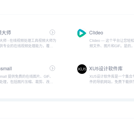
频大师
Clideo
大师 - 在线视频处理工具视频大师为
Clideo — 这个平台让您
供专业的在线视频处理能力，覆盖
频文件、图片和GIF。是的
、转码、剪辑、去水印、合并等常
全能在线视频编辑器从零开
景。 无需下载客户端，打开网页即
己的视频，编辑并添加音乐
速完成处理。...
在一个屏幕上！我们无缝衔
small
XU5设计软件库
辑器配备多轨时间...
csmall 提供免费的在线图片、GIF、
XU5设计软件库是一个集合
F处理，包括图片压缩、裁剪、改尺
件的导航网站，免费下载供
PDF合并、分割、压缩、页面调整
本站承诺无毒无广告，纯公
能。docsmall 让文件处理更加简单
以此盈利。...
、GIF 压缩、PDF 压缩、合并...