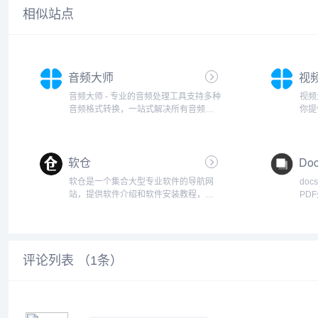
相似站点
音频大师
视
音频大师 - 专业的音频处理工具支持多种
视频
音频格式转换，一站式解决所有音频处
你提
理需求。完全免费、无需注册、安全可
压缩
靠音频大师提供专业的在线音频处理工
用场
具，支持MP3、WAV、AAC、FLAC等格
可快
软仓
Doc
式转换，同时支...
软仓是一个集合大型专业软件的导航网
do
站，提供软件介绍和软件安装教程，包
PD
含Adoebe系列软件、AutoCad系列软
寸，
件、3dsMax、达芬奇软件、CINEMA
等功
4D、matlab软件等。...
图片
评论列表 （
1
条）