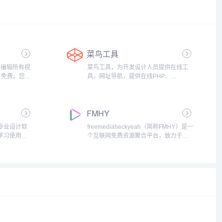
菜鸟工具
轻松编辑所有视
菜鸟工具，为开发设计人员提供在线工
，免费。您的
具，网址导航，提供在线PHP、
始制作您自
Python、 CSS、JS 调试，中文简繁体转
——一切尽
换，进制转换等工具。致力于打造国内
接的视频编
专业WEB开发工具，集成开发环境，
FMHY
WEB开发教程。...
专业设计软
freemediaheckyeah（简称FMHY）是一
学习使用，
个互联网免费资源聚合平台，致力于提
益项目，不
供影视、软件、教育资料等跨领域资
源，采用树状导航体系，涵盖广告拦
截、隐私保护、AI技术等模块，并通过...