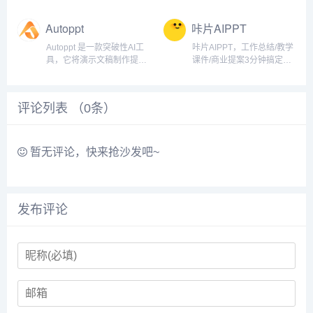
品ChatEx...
户只需输入关键信...
助工具，能够在保留原有版
服务于新媒体运营者，核心
式的前提下，高效准确地将
功能有公众号图文排版和公
Autoppt
咔片AIPPT
PDF文档翻译成多种语言，
众号管理，其中Ai快排功
适用于论文、手册、财务报
能，用户导入文档后，30s
Autoppt 是一款突破性AI工
咔片AIPPT，工作总结/教学
告、合同等各类正式文档。
内自动完成一篇精美图文排
具，它将演示文稿制作提升
课件/商业提案3分钟搞定！
产品功能：•...
版，全程不需要任何...
到全新高度。无论您是需要
10万+场景模板一键替换，
快速生成内容、创建思维导
AI自动排版+多格式导出，
图，还是寻找精美的模板，
支持在线编辑，基础功能永
评论列表 （
0
条）
Autoppt 都能帮助您在短短
久免费使用！...
几分钟内完成一个完整且视
觉吸引的演示文...
暂无评论，快来抢沙发吧~
发布评论