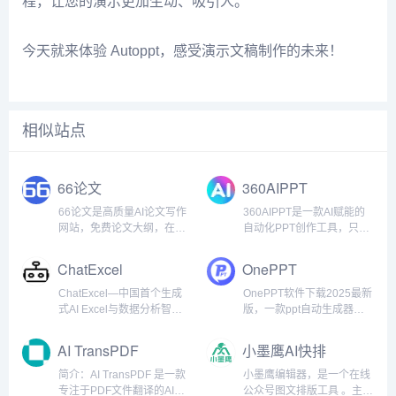
程，让您的演示更加生动、吸引人。
今天就来体验 Autoppt，感受演示文稿制作的未来！
相似站点
66论文
360AIPPT
66论文是高质量AI论文写作
360AIPPT是一款AI赋能的
网站，免费论文大纲，在线
自动化PPT创作工具，只需
一键生成毕业论文、开题报
输入一个指令就能快速生成
告、期刊论文、职称论文、
PPT，大幅缩短PPT制作时
ChatExcel
OnePPT
结课论文等论文。专注于高
间，让用户更聚焦内容本
质量的Ai论文写作，助您轻
身，更专注于内容创作。输
ChatExcel—中国首个生成
OnePPT软件下载2025最新
松高效写论文。最新
入方式丰富，支持上传文
式AI Excel与数据分析智能
版，一款ppt自动生成器软
DeepSeek学术加强版 -...
档、网页链接等，满足快...
体公司简介：我们是谁？北
件，它凭借AI智能生成、海
京元空智能科技有限公司，
量模板、丰富素材库等优
AI TransPDF
小墨鹰AI快排
由北京大学团队创业成立，
势，成为了广大用户制作
是一家全球化的AI数据智能
PPT的首选软件，OnePPT
简介：AI TransPDF 是一款
小墨鹰编辑器，是一个在线
体科技服务商。旗下明星产
基于强大的AI创作引擎，用
专注于PDF文件翻译的AI辅
公众号图文排版工具 。主要