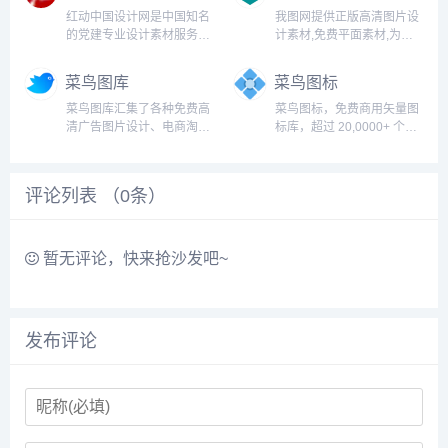
icon library with the 3...
用户可以自由上传自己的摄
红动中国设计网是中国知名
我图网提供正版高清图片设
影和设计作品。网站以摄...
的党建专业设计素材服务平
计素材,免费平面素材,为生
台，提供党建展板、党建文
产商提供工业品牌包装设计
化墙、廉政文化、党建海
解决方案,包括背景墙/文化
菜鸟图库
菜鸟图标
报，党建ppt等设计素材，
墙/装饰画/包装/样机/CAD/
为设计师、政府社区和印刷
印花图案以及党政类的
菜鸟图库汇集了各种免费高
菜鸟图标，免费商用矢量图
公司带来了极大的便利。...
PPT/Word/Excel模板下
清广告图片设计、电商淘
标库，超过 20,0000+ 个免
载。...
宝、企业办公模板、视频、
费商用矢量图标...
配乐、音效、字体、插画动
图、装饰模型等素材，由顶
评论列表 （
0
条）
尖的设计师供稿，满足各个
行业的商用需求，下载高品
质免费素材就到菜鸟图
库。...
暂无评论，快来抢沙发吧~
发布评论