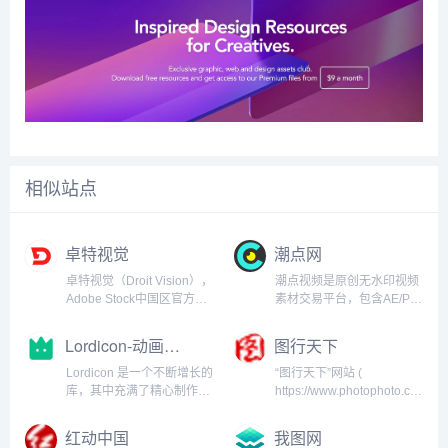
相似站点
卓特视觉
潮点网
卓特视觉（Droit Vision），
潮点视频是原创无水印视频
Adobe Stock中国区官方合
素材交易平台，包含AE/PR
作伙伴，全面整合全球范围
视频模板、航拍/实拍视频素
内的高质量图片、矢量插
材等，是企业值得信赖的可
Lordicon-动画图标
图行天下
画、高清视频及音效音乐等
商用视频素材网站。潮点网
素材资源，专注于为新媒
隶属于上海韩影网络科技有
Lordicon 是一个不断增长的
“图行天下”网站 (
体、设计、广告、各类垂直
限公司，成立于2019年7
库，其中充满了精心制作的
https://www.photophoto.cn
行业及个人用...
月，主要经营创意视频素
高质量静态和动画图标，您
始建于2006年 ，是专业的
材...
在其他任何地方都找不到。
图库资源及提供其他专业设
红动中国
我图网
Lordicon is an animated
计资源服务的网站。在这里