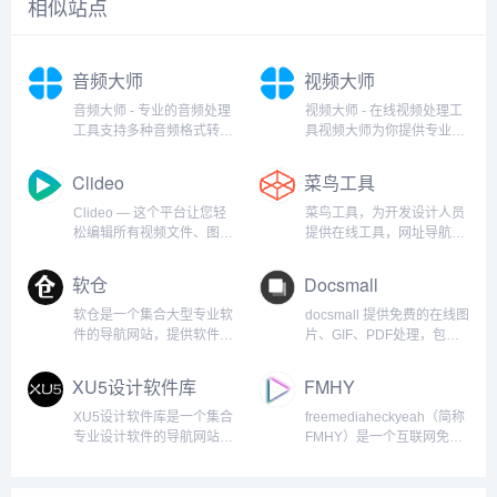
相似站点
音频大师
视频大师
音频大师 - 专业的音频处理
视频大师 - 在线视频处理工
工具支持多种音频格式转
具视频大师为你提供专业的
换，一站式解决所有音频处
在线视频处理能力，覆盖压
理需求。完全免费、无需注
缩、转码、剪辑、去水印、
Clideo
菜鸟工具
册、安全可靠音频大师提供
合并等常用场景。 无需下载
专业的在线音频处理工具，
客户端，打开网页即可快速
Clideo — 这个平台让您轻
菜鸟工具，为开发设计人员
支持MP3、WAV、AAC、
完成处理。...
松编辑所有视频文件、图片
提供在线工具，网址导航，
FLAC等格式转换，同时支...
和GIF。是的，免费。您的
提供在线PHP、Python、
全能在线视频编辑器从零开
CSS、JS 调试，中文简繁
软仓
Docsmall
始制作您自己的视频，编辑
体转换，进制转换等工具。
并添加音乐——一切尽在一
致力于打造国内专业WEB开
软仓是一个集合大型专业软
docsmall 提供免费的在线图
个屏幕上！我们无缝衔接的
发工具，集成开发环境，
件的导航网站，提供软件介
片、GIF、PDF处理，包括
视频编辑器配备多轨时间...
WEB开发教程。...
绍和软件安装教程，包含
图片压缩、裁剪、改尺寸，
Adoebe系列软件、
PDF合并、分割、压缩、页
XU5设计软件库
FMHY
AutoCad系列软件、
面调整等功能。docsmall 让
3dsMax、达芬奇软件、
文件处理更加简单图片、
XU5设计软件库是一个集合
freemediaheckyeah（简称
CINEMA 4D、matlab软件
GIF 压缩、PDF 压缩、合
专业设计软件的导航网站，
FMHY）是一个互联网免费
等。...
并...
免费下载供学习使用，本站
资源聚合平台，致力于提供
承诺无毒无广告，纯公益项
影视、软件、教育资料等跨