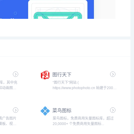
图行天下
长的库，其中充
“图行天下”网站 (
和动画图
https://www.photophoto.cn 始建于2006
不到。
年 ，是专业的图库资源及提供其他专业
n library
设计资源服务的网站。在这里用户可以
自由上传自己的摄影和设计作品。网站
菜鸟图标
以摄...
清广告图片
菜鸟图标，免费商用矢量图标库，超过
模板、视
20,0000+ 个免费商用矢量图标...
画动图、装