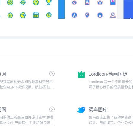
点网
Lordicon-动画图标
视频是原创无水印视频素材交易平
Lordicon 是一个不断增
包含AE/PR视频模板、航拍/实拍视
满了精心制作的高质量静态
材等，是企业值得信赖的可商用视
标，您在其他任何地方都找
材网站。潮点网隶属于上海韩影网
Lordicon is an animated ico
技有限公司，成立于2019年7月，主
with the 3...
图网
菜鸟图库
营创意视频素材...
网提供正版高清图片设计素材,免费
菜鸟图库汇集了各种免费高
素材,为生产商提供工业品牌包装设
设计、电商淘宝、企业办公
决方案,包括背景墙/文化墙/装饰画/
频、配乐、音效、字体、插