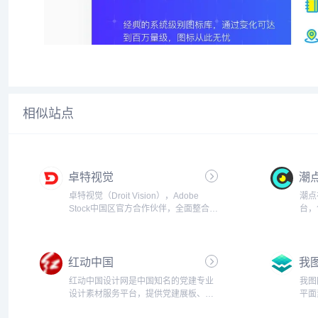
相似站点
卓特视觉
潮
卓特视觉（Droit Vision），Adobe
潮点
Stock中国区官方合作伙伴，全面整合全
台，
球范围内的高质量图片、矢量插画、高
频素
清视频及音效音乐等素材资源，专注于
频素
为新媒体、设计、广告、各类垂直行业
络科
红动中国
我
及个人用...
要经
红动中国设计网是中国知名的党建专业
我图
设计素材服务平台，提供党建展板、党
平面
建文化墙、廉政文化、党建海报，党建
计解