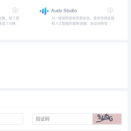
Audo Studio
合集，除了提
AI一键清除音频背景杂音。使用音频处理
集成了AI换
和人工智能的最新进展，自动消除背景
视频制作等强大
噪音并增强您的语音。几秒钟而不是几
扩展了AI的创
小时内清理您的音频！...
能。...