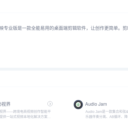
剪映专业版是一款全能易用的桌面端剪辑软件，让创作更简单。
动视界
Audio Jam
视界——跨境电商视频创作智能平
Audio Jam是一款集合和
提供一站式视频本地化解决方案。
乐器伴奏分离、AB循环、
水印/字幕擦除、多语种翻译、AI语
功能于一体的软件，能有效
成、口型同步、视频换脸及大模型
效率以及练习效率。...