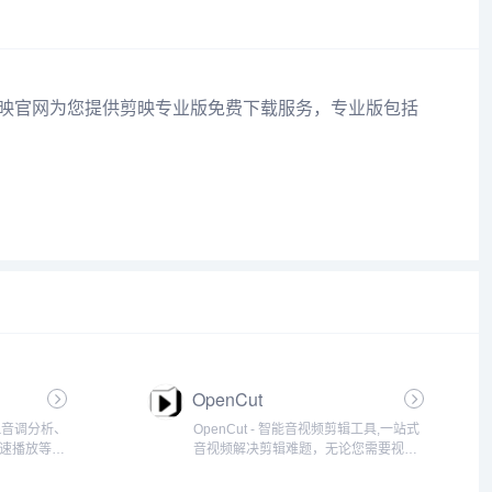
剪映官网为您提供剪映专业版免费下载服务，专业版包括
OpenCut
弦&音调分析、
OpenCut - 智能音视频剪辑工具,一站式
降速播放等多
音视频解决剪辑难题，无论您需要视频
地提高扒谱
剪辑、音频剪辑还是图片剪辑都游刃有
余。...