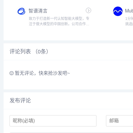
Tripo AI极大地简化了3D模型的创建过
驱动
智谱清言
Mub
程，...
音、
致力于打造新一代认知智能大模型，专
1分
注于做大模型的中国创新。公司合作研
挑选
发了中英双语千亿级超大规模预训练模
频、
型GLM-130B，并基于此推出对话模型
ChatGLM，开源单卡版模型ChatGLM-
6B。同时，...
评论列表 （
0
条）
暂无评论，快来抢沙发吧~
发布评论