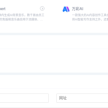
创作，高效批量完成视频真人级配
ert
万彩AI
翻译、文本配音，轻松打...
钟内生成AI背景音乐，数千首由员工
一款强大的AI内容创作工具
的免版税音乐曲目用于流媒体、视
供AI智能写作支持之外，还
播客、商业用途和在线内容。...
脸、AI数字人制作和AI短
的AI生成内容功能，进一步
作领域，使您的创作具有无限可