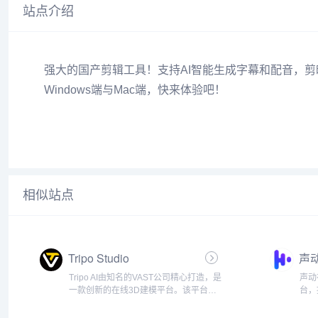
站点介绍
强大的国产剪辑工具！支持AI智能生成字幕和配音，
Windows端与Mac端，快来体验吧！
相似站点
Tripo Studio
声
Tripo AI由知名的VAST公司精心打造，是
声动
一款创新的在线3D建模平台。该平台仅
台，
需借助文本或图像输入，便能迅速地在
支持
数秒内输出高质量、即用的3D模型。
音合