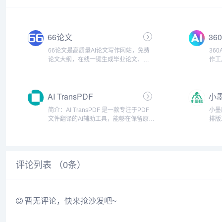
66论文
36
66论文是高质量AI论文写作网站，免费
36
论文大纲，在线一键生成毕业论文、开
作工
题报告、期刊论文、职称论文、结课论
成P
文等论文。专注于高质量的Ai论文写作，
更聚
助您轻松高效写论文。最新DeepSeek学
输入
AI TransPDF
小
术加强版 -...
接等
简介：AI TransPDF 是一款专注于PDF
小墨
文件翻译的AI辅助工具，能够在保留原有
排版
版式的前提下，高效准确地将PDF文档
核心
翻译成多种语言，适用于论文、手册、
理，
财务报告、合同等各类正式文档。产品
30
功能：•...
不需
评论列表 （
0
条）
暂无评论，快来抢沙发吧~