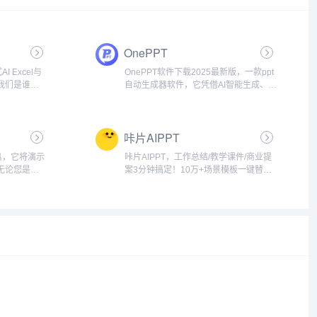
OnePPT
I Excel与
OnePPT软件下载2025最新版，一款ppt
我们是谁？
自动生成器软件，它凭借AI智能生成、海
，由北京大
量模板、丰富素材库等优势，成为了广
化的AI数据
大用户制作PPT的首选软件，OnePPT基
星产品
于强大的AI创作引擎，用户只需输入关键
咔片AIPPT
信...
工具，它将演示
咔片AIPPT，工作总结/教学课件/商业提
无论您是需
案3分钟搞定！10万+场景模板一键替
导图，还是
换，AI自动排版+多格式导出，支持在线
 都能帮助您在
编辑，基础功能永久免费使用！...
且视觉吸引