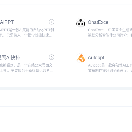
0AIPPT
ChatExcel
0AIPPT是一款AI赋能的自动化PPT创
ChatExcel—中国首个生成式A
具，只需输入一个指令就能快速生
数据分析智能体公司简介：
PT，大幅缩短PPT制作时间，让用户
北京元空智能科技有限公司
焦内容本身，更专注于内容创作。
学团队创业成立，是一家全球
方式丰富，支持上传文档、网页链
智能体科技服务商。旗下明
墨鹰AI快排
Autoppt
，满足快...
ChatEx...
鹰编辑器，是一个在线公众号图文
Autoppt 是一款突破性AI
工具 。主要服务于新媒体运营者，
文稿制作提升到全新高度。
功能有公众号图文排版和公众号管
要快速生成内容、创建思维
其中Ai快排功能，用户导入文档后，
寻找精美的模板，Autoppt
s内自动完成一篇精美图文排版，全程
短短几分钟内完成一个完整
要任何...
的演示文...