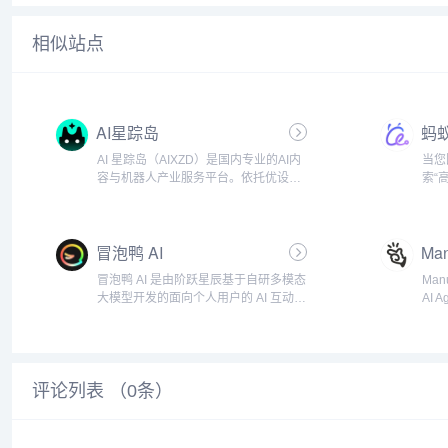
相似站点
AI星踪岛
蚂
AI 星踪岛（AIXZD）是国内专业的AI内
当您
容与机器人产业服务平台。依托优设网
索“
14年行业积淀，服务千万级用户，汇聚
解“
全球AI人才、工具教程，链接优质AI产业
惑“
资源，打造一站式AI学习与产业赋能平
提供
冒泡鸭 AI
Ma
台。助力用...
务。 &
冒泡鸭 AI 是由阶跃星辰基于自研多模态
Ma
大模型开发的面向个人用户的 AI 互动平
AI
台。它提供了覆盖拟人、工具、内容、
完成
游戏、娱乐等多个领域的海量智能体。
格等
用户可以在平台上找到满足各种需求的
并采
智能体，体验到丰富...
划并
评论列表 （
0
条）