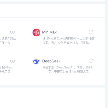
MiniMax
造的AI对话
MiniMax是全球领先的通用人工智能科技
写作、代
公司。自2022年初成立以来，我们以“与
、文档处理、
所有人共创智能”为使命，致力于推动人
工智能科技前沿发展，实现通用人工智
能(AGI）。MiniMax自主研发了一系列多
DeepSeek
模...
话问答助手，
深度求索（DeepSeek），成立于2023
全能工具。
年，专注于研究世界领先的通用人工智
感，辅助创
能底层模型与技术，挑战人工智能前沿
感兴趣的话
性难题。基于自研训练框架、自建智算
集群和万卡算力等资源，深度求索团队
仅用半年时间便已发布...