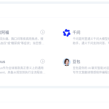
蚁阿福
千问
因头痛、胸口闷等疾病而焦虑，搜
千问是阿里通义千问大模型打
高血压”或“糖尿病”等症状；当您想了
助手，通义千问支持问答、
药物副作用”、看不懂“检查报告”或疑
码、翻译、录音、PPT创作
体检报告”时，我们的AI健康助手为您
音视频速读。...
免费、快捷的健康问答与解读服
nus
豆包
nbs...
nus作为全球首款真正意义上的通用
豆包是你的 AI 聊天智能对
 Agent，具备从规划到执行全流程自主
写作文案翻译情感陪伴编程
任务的能力，如撰写报告、制作表
豆包为你答疑解惑，提供灵
。它不仅生成想法，更能独立思考
作，也可以和你畅聊任何你
取行动。 以其强大的独立思考、规
题。...
执行复杂任...