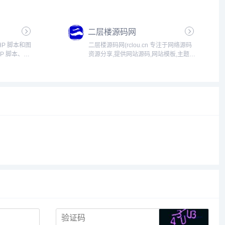
多种选项,可创建任
是一款高效的多端跨平台内容管理系
出版商的理
统，集PC网站、手机站、小程序于一
个预设主
体，具有数据同步、操作简单、易扩展
二层楼源码网
等特点，可快速构建...
PHP 脚本和图
二层楼源码网(rclou.cn 专注于网络源码
HP 脚本、
资源分享,提供网站源码,网站模板,主题模
rdPress
板,手机源码程序,模板设计素材,开发教程
. ...
以及站长资源下载,为建站开发人员提供
优质的服务。网站中有：wordpres...