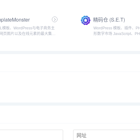
模板和主题,适用于各种流行的开源
Elementor,提供 1000 
平台,如WordPress、ZBlog、苹果
何可想象的网站。这是专业
等。...
想选择。100+拥有100多
plateMonster
精码仓 (S.E.T)
页,One...
ML模板、WordPress与电子商务主
WordPress 模板、插件、
网页图片以及在线元素的最大集结
形数字市场 JavaScript、P
TemplateMonster为你提供由世界
CSS、HTML5、网站模板、Wo
的专业人员开发的网页设计产品。
主题、插件、移动应用、图形等..
plate Monster——数...