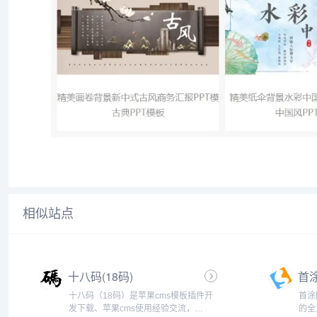
相似站点
十八码(18码)
首
十八码（18码）是苹果cms模板插件开
首涂
发下载、苹果cms使用经验交流，
的全