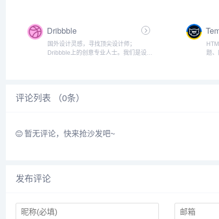
dplayer播放器、弹幕播放器、videojs等
精美
M3U8播放器和web播放器二次开发整合
CMS
以及建站前端开发技术交流源码分享的
CMS
Dribbble
Tem
综合社...
国外设计灵感，寻找顶尖设计师；
HT
Dribbble上的创意专业人士。我们是设计
题、
师获得灵感、反馈、社区和工作的地
地。 
方。您发现和联系全球设计师的最佳资
各地
源。Dribbble成立于2009年，最初是一
Tem
个小型的、仅限...
评论列表 （
0
条）
暂无评论，快来抢沙发吧~
发布评论