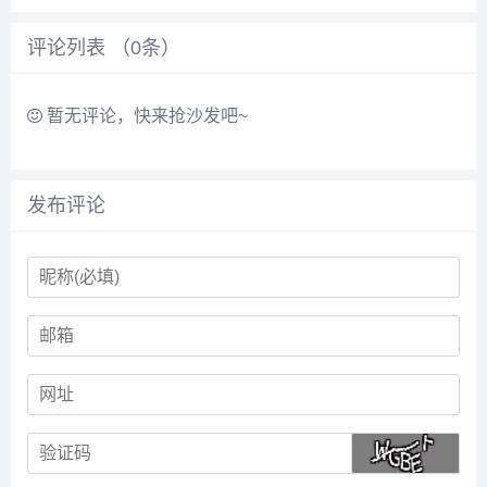
时预览，...
片设计，LOGO设计、图片
联合出品的专注于移动端的
压缩、图片裁剪、图片格式
在线化动效方案。
评论列表 （
0
条）
转换等功能，是一款良心好
Galacean Effects 主要由
用的设计神器。全新的官网
Studio（编辑器）和...
我们升级了产品官网和名
称，之前...
暂无评论，快来抢沙发吧~
发布评论