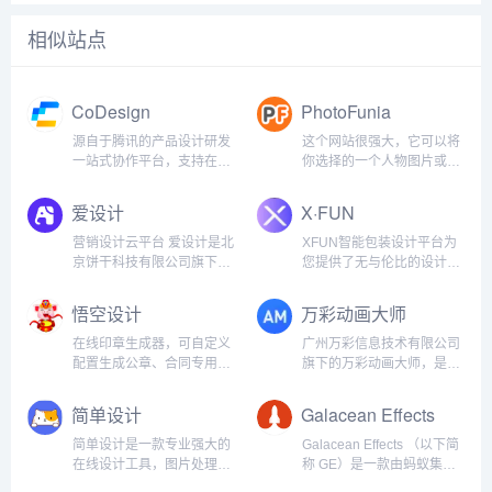
相似站点
CoDesign
PhotoFunia
源自于腾讯的产品设计研发
这个网站很强大，它可以将
一站式协作平台，支持在线
你选择的一个人物图片或者
导入预览 Sketch 设计稿、
自己照片完美的合成到你选
自动生成设计标注切图，灵
择的模板当中，模板也非常
爱设计
X·FUN
活调用图标库、素材库，支
丰富，有135种之多，保证
持多种插件上传，让产品设
有符合你口味的模板！~ 制
营销设计云平台 爱设计是北
XFUN智能包装设计平台为
计更轻松高效。...
作有趣的图片送给自己的爱
京饼干科技有限公司旗下品
您提供了无与伦比的设计体
人！...
牌 ...
验。借助先进的人工智能技
术，我们能够快速生成个性
悟空设计
万彩动画大师
化、精美的包装设计，帮助
您突出品牌特色，吸引更多
在线印章生成器，可自定义
广州万彩信息技术有限公司
目标客户。立即访问我们的
配置生成公章、合同专用
旗下的万彩动画大师，是一
平台，开启您的包装设计之
章、业务专用章、财务章、
款免费的MG（图文动画
旅！关...
法人私章。支持正圆印章、
Motion Graphic）动画视频
简单设计
Galacean Effects
椭圆印章、方形印章。使用
制作软件，易上手，比AE、
说明：1.选择印章制作类
flash软件简单很多， 一个
简单设计是一款专业强大的
Galacean Effects （以下简
型，多种印章供你选择。2.
简单的软件，就可以做出专
在线设计工具，图片处理工
称 GE）是一款由蚂蚁集团
左侧内容配置，右侧印章实
业的...
具，包含海报设计、封面图
创意设计中心与体验技术部