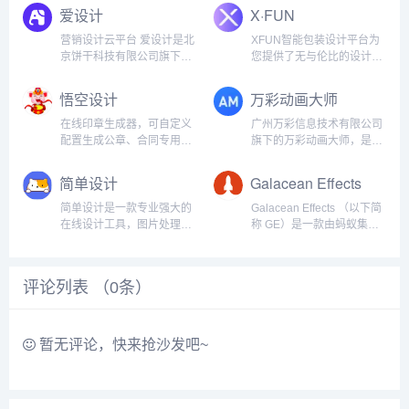
自动生成设计标注切图，灵
择的模板当中，模板也非常
爱设计
X·FUN
活调用图标库、素材库，支
丰富，有135种之多，保证
持多种插件上传，让产品设
有符合你口味的模板！~ 制
营销设计云平台 爱设计是北
XFUN智能包装设计平台为
计更轻松高效。...
作有趣的图片送给自己的爱
京饼干科技有限公司旗下品
您提供了无与伦比的设计体
人！...
牌 ...
验。借助先进的人工智能技
术，我们能够快速生成个性
悟空设计
万彩动画大师
化、精美的包装设计，帮助
您突出品牌特色，吸引更多
在线印章生成器，可自定义
广州万彩信息技术有限公司
目标客户。立即访问我们的
配置生成公章、合同专用
旗下的万彩动画大师，是一
平台，开启您的包装设计之
章、业务专用章、财务章、
款免费的MG（图文动画
旅！关...
法人私章。支持正圆印章、
Motion Graphic）动画视频
简单设计
Galacean Effects
椭圆印章、方形印章。使用
制作软件，易上手，比AE、
说明：1.选择印章制作类
flash软件简单很多， 一个
简单设计是一款专业强大的
Galacean Effects （以下简
型，多种印章供你选择。2.
简单的软件，就可以做出专
在线设计工具，图片处理工
称 GE）是一款由蚂蚁集团
左侧内容配置，右侧印章实
业的...
具，包含海报设计、封面图
创意设计中心与体验技术部
时预览，...
片设计，LOGO设计、图片
联合出品的专注于移动端的
压缩、图片裁剪、图片格式
在线化动效方案。
评论列表 （
0
条）
转换等功能，是一款良心好
Galacean Effects 主要由
用的设计神器。全新的官网
Studio（编辑器）和...
我们升级了产品官网和名
称，之前...
暂无评论，快来抢沙发吧~