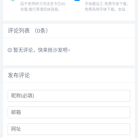
权，其他不限。字体传奇网
通字体，毛笔字体，可爱字
段宁老师研习书法至今已40
字体搬运工-免费字体下载，
（ziticq.com），是以字
体等各种好看字体。本站提
余载,楷行草隶四体皆能，段
免费商用字体下载。本站是
体，logo，品牌，创意，...
供方正字库正版字体下载，
宁毛笔行书、毛笔行艺体和
一个免费公益性的字体网
字体专...
毛笔雅韵体等作品深受广大
站，致力于收录可商用的免
书友的喜爱。段宁书法字体
费字体。我们不需要登录注
评论列表 （
0
条）
已被广大用户千万次的海量
册，随时随地都可以自由下
下载,被央视台,央广网,各省
载。您也可以下载我们的客
市电视台,各影视传媒公司...
户端，里面收录了所有的免
费商用字...
暂无评论，快来抢沙发吧~
发布评论