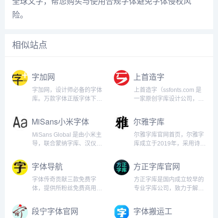
全球文字，帮您购买与使用合规字体避免字体侵权风
险。
相似站点
字加网
上首造字
字加网，设计师必备的字体
上首造字（ssfonts.com 是
库。万款字体正版字体下
一家原创字库设计公司，可
载，包括PS字体，广告字
提供字体商用授权，字体免
体，卡通字体，毛笔字体，
费下载，个性化字体定制，
MiSans小米字体
尔雅字库
可爱字体等各种好看字体。
字体打包下载，秉持
设计师提升效率的选择。字
&ldquo;上首，为品牌造字
MiSans Global 是由小米主
尔雅字库官网首页，尔雅字
加...
&rdquo;的理念，让更多...
导，联合蒙纳字库、汉仪字
库成立于2019年，采用诗经
库共同打造的全球语言字体
中的“尔雅”命名，主要从事
定制项目。这是一个庞大的
高端字体设计，其中尔雅新
字体导航
方正字库官网
字体家族，涵盖 20 多种书
大黑、尔雅航天系列字体广
写系统，支持 600 多种语
受好评，是原创正版商业字
字体传奇贡献三款免费字
方正字库是国内成立较早的
言，字符数量超过 10 万
库尔雅字库介绍尔雅字库成
体，提供所粉丝免费商用
专业字库公司，致力于解决
个。作为...
立于2019年，潜心钻研汉...
《字体传奇特战体》《字体
字体相关的全场景类服务。
传奇南安体》《字体传奇雪
目前已推出了数千款字体，
段宁字体官网
字体搬运工
家黑》商标使用/嵌入式需授
包括PS字体，广告字体，卡