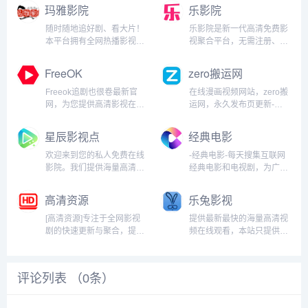
玛雅影院
乐影院
随时随地追好剧、看大片！
乐影院是新一代高清免费影
本平台拥有全网热播影视资
视聚合平台，无需注册、告
源，实时更新，高清流畅无
别广告干扰，提供纯净、极
广告。无论是最新院线电
速的观影体验，无论是冷门
FreeOK
zero搬运网
影、口碑剧集还是人气综
佳作还是高分纪录片，您都
艺，我们都为你一站式呈
能在此一键即享。...
Freeok追剧也很卷最新官
在线漫画视频网站，zero搬
现。...
网，为您提供高清影视在线
运网，永久发布页更新-
观看服务，同步更新2026最
zerobyw.github.io...
新电视剧在线播放、热门电
星辰影视点
经典电影
影免费观看内容，涵盖综艺
动漫等全品类资源，每日更
欢迎来到您的私人免费在线
-经典电影-每天搜集互联网
新热播剧，高清流畅、无广
影院。我们提供海量高清电
经典电影和电视剧，为广大
告干扰，支持手机电脑便
影、电视剧、综艺、动漫及
用户免费提供无广告在线观
捷...
短剧资源，全部支持免费在
看电影和电视剧服务，及时
高清资源
乐兔影视
线观看。享受无广告、高清
收录最新、最热、最全的电
流畅的极致观影体验，每日
影大片,高清视频免费看。...
[高清资源]专注于全网影视
提供最新最快的海量高清视
同步更新，是您网络追剧的
剧的快速更新与聚合，提供
频在线观看，本站只提供
不二之选。...
更多海量高清画质的影视资
WEB页面服务，本站不存
源免费观看。我们每日同步
储、不制作任何视频，不承
更新院线大片免费看、热播
担任何由于内容的合法性及
评论列表 （
0
条）
剧集更新快、独家高清资
健康性所引起的争议和法律
源，满足您对极致视觉体验
责任。若本站收录内容侵犯
与内容时效性的所有需
了您的权益，请附说明联系