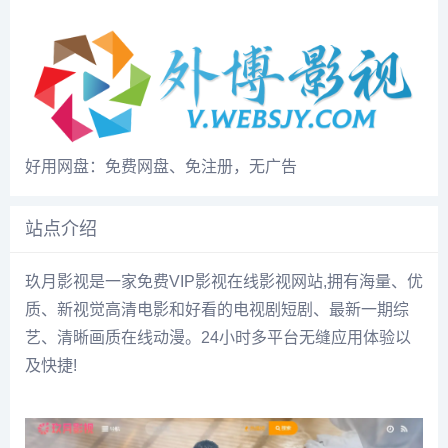
好用网盘：免费网盘、免注册，无广告
站点介绍
玖月影视是一家免费VIP影视在线影视网站,拥有海量、优
质、新视觉高清电影和好看的电视剧短剧、最新一期综
艺、清晰画质在线动漫。24小时多平台无缝应用体验以
及快捷!