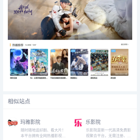
相似站点
玛雅影院
乐影院
随时随地追好剧、看大片！
乐影院是新一代高清免费影
本平台拥有全网热播影视资
视聚合平台，无需注册、告