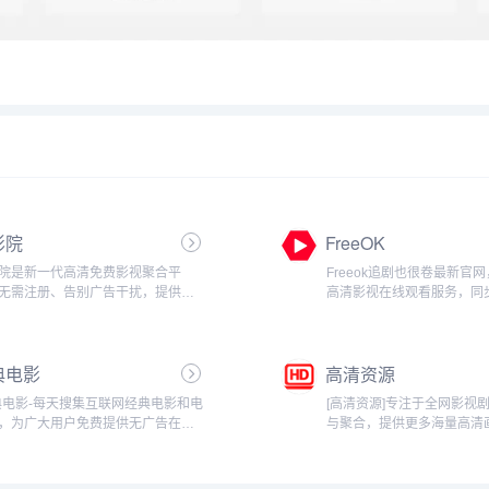
影院
FreeOK
院是新一代高清免费影视聚合平
Freeok追剧也很卷最新官
无需注册、告别广告干扰，提供纯
高清影视在线观看服务，同步
极速的观影体验，无论是冷门佳作
最新电视剧在线播放、热门
高分纪录片，您都能在此一键即
看内容，涵盖综艺动漫等全
..
每日更新热播剧，高清流畅
典电影
高清资源
扰，支持手机电脑便捷...
典电影-每天搜集互联网经典电影和电
[高清资源]专注于全网影视
，为广大用户免费提供无广告在线
与聚合，提供更多海量高清
电影和电视剧服务，及时收录最
资源免费观看。我们每日同
最热、最全的电影大片,高清视频免
大片免费看、热播剧集更新
...
清资源，满足您对极致视觉