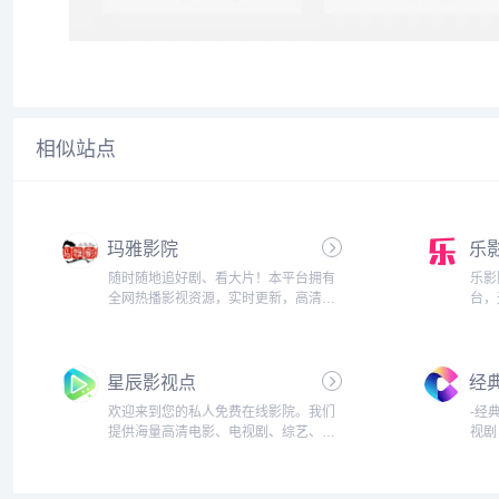
相似站点
玛雅影院
乐
随时随地追好剧、看大片！本平台拥有
乐影
全网热播影视资源，实时更新，高清流
台，
畅无广告。无论是最新院线电影、口碑
净、
剧集还是人气综艺，我们都为你一站式
还是
呈现。...
享。.
星辰影视点
经
欢迎来到您的私人免费在线影院。我们
-经
提供海量高清电影、电视剧、综艺、动
视剧
漫及短剧资源，全部支持免费在线观
观看
看。享受无广告、高清流畅的极致观影
新、
体验，每日同步更新，是您网络追剧的
费看。