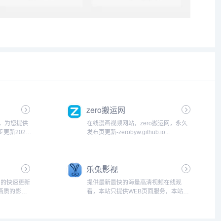
zero搬运网
网，为您提供
在线漫画视频网站，zero搬运网，永久
更新2026
发布页更新-zerobyw.github.io...
电影免费观
品类资源，
、无广告干
乐兔影视
剧的快速更新
提供最新最快的海量高清视频在线观
画质的影视
看，本站只提供WEB页面服务，本站不
步更新院线
存储、不制作任何视频，不承担任何由
快、独家高
于内容的合法性及健康性所引起的争议
体验与内容
和法律责任。若本站收录内容侵犯了您