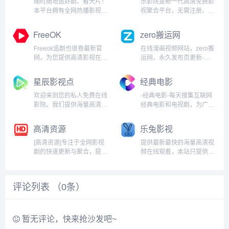
随时随地追好剧、看大片！
乐影院是新一代高清免费影
本平台拥有全网热播影视资
视聚合平台，无需注册、告
源，实时更新，高清流畅无
别广告干扰，提供纯净、极
广告。无论是最新院线电
速的观影体验，无论是冷门
FreeOK
zero搬运网
影、口碑剧集还是人气综
佳作还是高分纪录片，您都
艺，我们都为你一站式呈
能在此一键即享。...
Freeok追剧也很卷最新官
在线漫画视频网站，zero搬
现。...
网，为您提供高清影视在线
运网，永久发布页更新-
观看服务，同步更新2026最
zerobyw.github.io...
新电视剧在线播放、热门电
星辰影视点
经典电影
影免费观看内容，涵盖综艺
动漫等全品类资源，每日更
欢迎来到您的私人免费在线
-经典电影-每天搜集互联网
新热播剧，高清流畅、无广
影院。我们提供海量高清电
经典电影和电视剧，为广大
告干扰，支持手机电脑便
影、电视剧、综艺、动漫及
用户免费提供无广告在线观
捷...
短剧资源，全部支持免费在
看电影和电视剧服务，及时
高清资源
乐兔影视
线观看。享受无广告、高清
收录最新、最热、最全的电
流畅的极致观影体验，每日
影大片,高清视频免费看。...
[高清资源]专注于全网影视
提供最新最快的海量高清视
同步更新，是您网络追剧的
剧的快速更新与聚合，提供
频在线观看，本站只提供
不二之选。...
更多海量高清画质的影视资
WEB页面服务，本站不存
源免费观看。我们每日同步
储、不制作任何视频，不承
更新院线大片免费看、热播
担任何由于内容的合法性及
评论列表 （
0
条）
剧集更新快、独家高清资
健康性所引起的争议和法律
源，满足您对极致视觉体验
责任。若本站收录内容侵犯
与内容时效性的所有需
了您的权益，请附说明联系
求。...
邮箱，本站...
暂无评论，快来抢沙发吧~