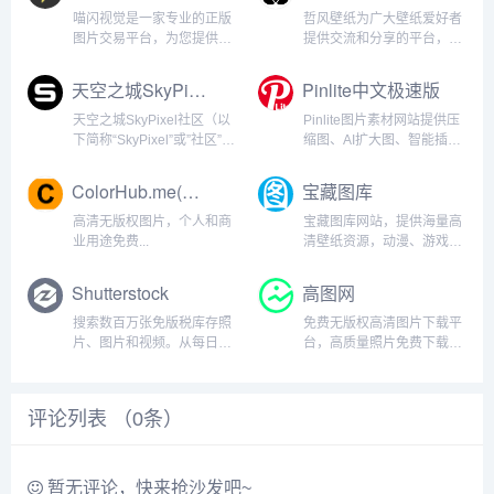
喵闪视觉是一家专业的正版
哲风壁纸为广大壁纸爱好者
图片交易平台，为您提供最
提供交流和分享的平台，站
新最优质的正版视觉解决方
内包含海量「4K-8K」高清
案。海量高清图片、创意设
「电脑桌面壁纸」「素材图
天空之城SkyPixel社区
Pinlite中文极速版
计素材、商用授权服务，一
片」「手机壁纸」「头像制
站式满足您的需求。喵闪视
作」均可「免费下载」...
天空之城SkyPixel社区（以
Pinlite图片素材网站提供压
觉，让设计更具价值！喵闪
下简称“SkyPixel”或”社区”）
缩图、AI扩大图、智能插件
视觉隶属于上海钧图网络科
是深圳市大疆创新科技有限
高效设计工具。整理建筑设
技有限公...
公司（及其关联公司，以下
计图、广告设计图、家居设
ColorHub.me(调色板)
宝藏图库
简称“大疆”、“DJI”）旗下的
计图、室内设计案例、景观
全球摄影摄像社区，聚集摄
设计图、动漫插画素材，提
高清无版权图片，个人和商
宝藏图库网站，提供海量高
影爱好者和专业摄影师在此
供各行业高清大图免费下
业用途免费...
清壁纸资源，动漫、游戏、
挖...
载！...
美女、风景等壁纸类型应有
尽有。轻松下载心仪壁纸，
Shutterstock
高图网
装点您的电脑。壁纸大全任
你挑选，尽在宝藏图库！...
搜索数百万张免版税库存照
免费无版权高清图片下载平
片、图片和视频。从每日新
台，高质量照片免费下载，
增的一万张全新高分辨率图
高清图片包含人物,动物,风
片中获取灵感。...
景,教育,美食,旅游,建筑,时
尚,设计,商务等。并且可免
评论列表 （
0
条）
费用于商业用途。没有版权
限制，自由使用，做设计必
上的网站。...
暂无评论，快来抢沙发吧~