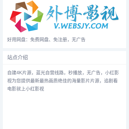
好用网盘：免费网盘、免注册，无广告
站点介绍
自建4K片源，蓝光自营线路，秒播放，无广告，
小红影
视为您提供最新最热画质绝佳的海量影片片源，追剧看
电影就上小红影视