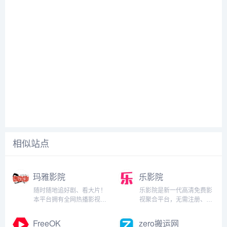
相似站点
玛雅影院
乐影院
随时随地追好剧、看大片！
乐影院是新一代高清免费影
本平台拥有全网热播影视资
视聚合平台，无需注册、告
源，实时更新，高清流畅无
别广告干扰，提供纯净、极
广告。无论是最新院线电
速的观影体验，无论是冷门
FreeOK
zero搬运网