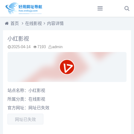
首页
在线影视
内容详情
小红影视
2025-04-14
7193
admin
站点名称：小红影视
所属分类：
在线影视
官方网址：网址已失效
网址已失效