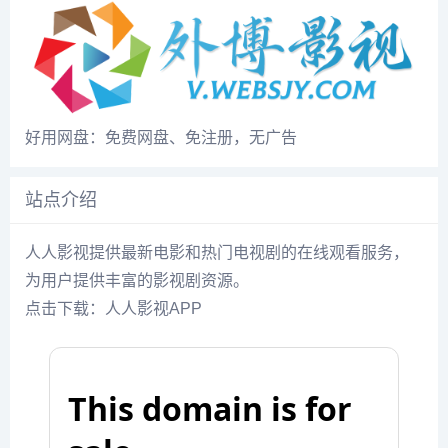
好用网盘：免费网盘、免注册，无广告
站点介绍
人人影视提供最新电影和热门电视剧的在线观看服务，
为用户提供丰富的影视剧资源。
点击下载：
人人影视APP