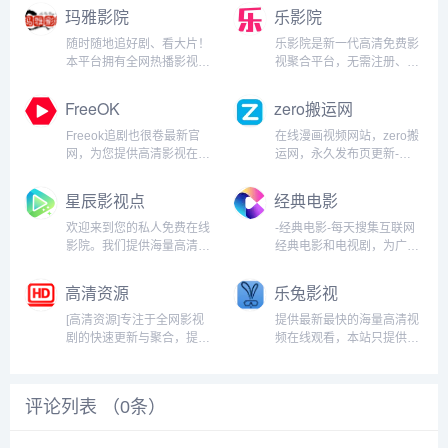
玛雅影院
乐影院
随时随地追好剧、看大片！
乐影院是新一代高清免费影
本平台拥有全网热播影视资
视聚合平台，无需注册、告
源，实时更新，高清流畅无
别广告干扰，提供纯净、极
广告。无论是最新院线电
速的观影体验，无论是冷门
FreeOK
zero搬运网
影、口碑剧集还是人气综
佳作还是高分纪录片，您都
艺，我们都为你一站式呈
能在此一键即享。...
Freeok追剧也很卷最新官
在线漫画视频网站，zero搬
现。...
网，为您提供高清影视在线
运网，永久发布页更新-
观看服务，同步更新2026最
zerobyw.github.io...
新电视剧在线播放、热门电
星辰影视点
经典电影
影免费观看内容，涵盖综艺
动漫等全品类资源，每日更
欢迎来到您的私人免费在线
-经典电影-每天搜集互联网
新热播剧，高清流畅、无广
影院。我们提供海量高清电
经典电影和电视剧，为广大
告干扰，支持手机电脑便
影、电视剧、综艺、动漫及
用户免费提供无广告在线观
捷...
短剧资源，全部支持免费在
看电影和电视剧服务，及时
高清资源
乐兔影视
线观看。享受无广告、高清
收录最新、最热、最全的电
流畅的极致观影体验，每日
影大片,高清视频免费看。...
[高清资源]专注于全网影视
提供最新最快的海量高清视
同步更新，是您网络追剧的
剧的快速更新与聚合，提供
频在线观看，本站只提供
不二之选。...
更多海量高清画质的影视资
WEB页面服务，本站不存
源免费观看。我们每日同步
储、不制作任何视频，不承
更新院线大片免费看、热播
担任何由于内容的合法性及
评论列表 （
0
条）
剧集更新快、独家高清资
健康性所引起的争议和法律
源，满足您对极致视觉体验
责任。若本站收录内容侵犯
与内容时效性的所有需
了您的权益，请附说明联系