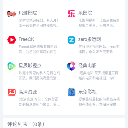
玛雅影院
乐影院
随时随地追好剧、看大片！
乐影院是新一代高清免费影
本平台拥有全网热播影视资
视聚合平台，无需注册、告
源，实时更新，高清流畅无
别广告干扰，提供纯净、极
广告。无论是最新院线电
速的观影体验，无论是冷门
FreeOK
zero搬运网
影、口碑剧集还是人气综
佳作还是高分纪录片，您都
艺，我们都为你一站式呈
能在此一键即享。...
Freeok追剧也很卷最新官
在线漫画视频网站，zero搬
现。...
网，为您提供高清影视在线
运网，永久发布页更新-
观看服务，同步更新2026最
zerobyw.github.io...
新电视剧在线播放、热门电
星辰影视点
经典电影
影免费观看内容，涵盖综艺
动漫等全品类资源，每日更
欢迎来到您的私人免费在线
-经典电影-每天搜集互联网
新热播剧，高清流畅、无广
影院。我们提供海量高清电
经典电影和电视剧，为广大
告干扰，支持手机电脑便
影、电视剧、综艺、动漫及
用户免费提供无广告在线观
捷...
短剧资源，全部支持免费在
看电影和电视剧服务，及时
高清资源
乐兔影视
线观看。享受无广告、高清
收录最新、最热、最全的电
流畅的极致观影体验，每日
影大片,高清视频免费看。...
[高清资源]专注于全网影视
提供最新最快的海量高清视
同步更新，是您网络追剧的
剧的快速更新与聚合，提供
频在线观看，本站只提供
不二之选。...
更多海量高清画质的影视资
WEB页面服务，本站不存
源免费观看。我们每日同步
储、不制作任何视频，不承
更新院线大片免费看、热播
担任何由于内容的合法性及
评论列表 （
0
条）
剧集更新快、独家高清资
健康性所引起的争议和法律