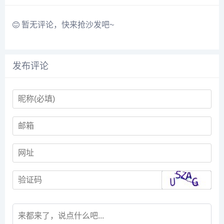
源，满足您对极致视觉体验
责任。若本站收录内容侵犯
与内容时效性的所有需
了您的权益，请附说明联系
求。...
邮箱，本站...
暂无评论，快来抢沙发吧~
发布评论