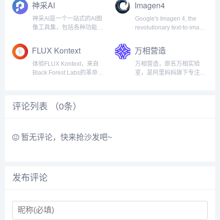
术，我们能够快速生成个性
WEBP、BMP和GIF作为输
神采AI
Imagen4
化、精美的包装设计，精美
入，并生成SVG、PDF、
的字体设计，帮助您突出品
EPS、PNG和PNG作为输
神采AI是一个一站式的AI图
Google's Imagen 4, the
牌特色，吸引更多目标客
出。...
像工具集，包括各种功能强
revolutionary text-to-image
户。立即访问我们的平台，
大的AI图像生成器和AI图像
AI model. Generate
开启您的...
编辑器，在神采AI的帮助
photorealistic image...
FLUX Kontext
万相营造
下，任何人都可以成为强大
的艺术家。神采AI模型风格
体验FLUX Kontext，来自
万相营造，原名万相实验
库，使你能够轻松地创造出
Black Forest Labs的革命性
室，是阿里妈妈旗下专注商
令人惊叹的图形、视频和...
AI图像编辑套件。2.3秒出
业经营领域的AI创意生产工
片，专业级效果。支持上下
具，基于生成式AI智能技术
文感知编辑、角色一致性保
进行创新孵化的实验专项，
评论列表 （
0
条）
持，为电商、自媒体、设计
致力于围绕商业经营探索新
师提供高效创作工具。...
应用、新能力、新工具，为
商业经营提供更智能、更高
效、更...
暂无评论，快来抢沙发吧~
发布评论