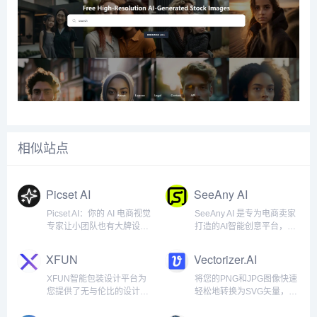
相似站点
Picset AI
SeeAny AI
Picset AI：你的 AI 电商视觉
SeeAny AI 是专为电商卖家
专家让小团队也有大牌设计
打造的AI智能创意平台，一
力。支持智能全品类商品图
站式提供主图生成、详情页
和风格复刻，让您的商品脱
制作、场景合成、模特换
XFUN
Vectorizer.AI
颖而出。PicsetAI是专注于
装、商品视频、买家秀等工
电商领域的AI视觉生成引
具。新用户注册即送50积
XFUN智能包装设计平台为
将您的PNG和JPG图像快速
擎，通过全品类商品图生
分，每天还可免费领取20积
您提供了无与伦比的设计体
轻松地转换为SVG矢量，我
成、爆款风...
分；升级会员可获得每...
验。借助先进的人工智能技
们目前支持JPEG、PNG、