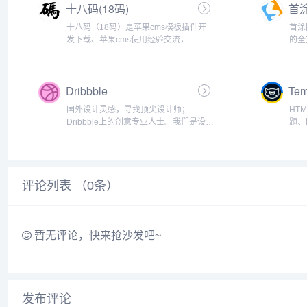
十八码(18码)
首
十八码（18码）是苹果cms模板插件开
首涂
发下载、苹果cms使用经验交流，
的全
dplayer播放器、弹幕播放器、videojs等
精美
M3U8播放器和web播放器二次开发整合
CMS
以及建站前端开发技术交流源码分享的
CMS
Dribbble
Tem
综合社...
国外设计灵感，寻找顶尖设计师；
HT
Dribbble上的创意专业人士。我们是设计
题、
师获得灵感、反馈、社区和工作的地
地。 
方。您发现和联系全球设计师的最佳资
各地
源。Dribbble成立于2009年，最初是一
Tem
个小型的、仅限...
评论列表 （
0
条）
暂无评论，快来抢沙发吧~
发布评论