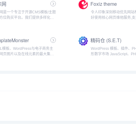
涂网
Foxiz theme
网是一个专注于开源CMS模板/主题
令人印象深刻移动优先网站
方位购买平台。我们提供多样化的
好使用核心网页维他服务,支
模板和主题,适用于各种流行的开源
Elementor,提供 1000 
平台,如WordPress、ZBlog、苹果
何可想象的网站。这是专业
等。...
想选择。100+拥有100多
plateMonster
精码仓 (S.E.T)
页,One...
ML模板、WordPress与电子商务主
WordPress 模板、插件、
网页图片以及在线元素的最大集结
形数字市场 JavaScript、P
TemplateMonster为你提供由世界
CSS、HTML5、网站模板、Wo
的专业人员开发的网页设计产品。
主题、插件、移动应用、图形等..
plate Monster——数...