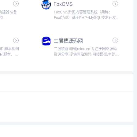
FoxCMS
构建器准备
FoxCMS黔狐内容管理系统（简称：
持
FoxCMS）基于PHP+MySQL技术开发，
多种选项,可创建任
是一款高效的多端跨平台内容管理系
出版商的理
统，集PC网站、手机站、小程序于一
个预设主
体，具有数据同步、操作简单、易扩展
二层楼源码网
等特点，可快速构建...
PHP 脚本和图
二层楼源码网(rclou.cn 专注于网络源码
HP 脚本、
资源分享,提供网站源码,网站模板,主题模
rdPress
板,手机源码程序,模板设计素材,开发教程
. ...
以及站长资源下载,为建站开发人员提供
优质的服务。网站中有：wordpres...