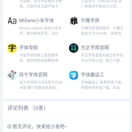
字加网，设计师必备的字体
上首造字（ssfonts.com 是
库。万款字体正版字体下
一家原创字库设计公司，可
载，包括PS字体，广告字
提供字体商用授权，字体免
体，卡通字体，毛笔字体，
费下载，个性化字体定制，
MiSans小米字体
尔雅字库
可爱字体等各种好看字体。
字体打包下载，秉持
设计师提升效率的选择。字
&ldquo;上首，为品牌造字
MiSans Global 是由小米主
尔雅字库官网首页，尔雅字
加...
&rdquo;的理念，让更多...
导，联合蒙纳字库、汉仪字
库成立于2019年，采用诗经
库共同打造的全球语言字体
中的“尔雅”命名，主要从事
定制项目。这是一个庞大的
高端字体设计，其中尔雅新
字体导航
方正字库官网
字体家族，涵盖 20 多种书
大黑、尔雅航天系列字体广
写系统，支持 600 多种语
受好评，是原创正版商业字
字体传奇贡献三款免费字
方正字库是国内成立较早的
言，字符数量超过 10 万
库尔雅字库介绍尔雅字库成
体，提供所粉丝免费商用
专业字库公司，致力于解决
个。作为...
立于2019年，潜心钻研汉...
《字体传奇特战体》《字体
字体相关的全场景类服务。
传奇南安体》《字体传奇雪
目前已推出了数千款字体，
段宁字体官网
字体搬运工
家黑》商标使用/嵌入式需授
包括PS字体，广告字体，卡
权，其他不限。字体传奇网
通字体，毛笔字体，可爱字
段宁老师研习书法至今已40
字体搬运工-免费字体下载，
（ziticq.com），是以字
体等各种好看字体。本站提
余载,楷行草隶四体皆能，段
免费商用字体下载。本站是
体，logo，品牌，创意，...
供方正字库正版字体下载，
宁毛笔行书、毛笔行艺体和
一个免费公益性的字体网
字体专...
毛笔雅韵体等作品深受广大
站，致力于收录可商用的免
书友的喜爱。段宁书法字体
费字体。我们不需要登录注
评论列表 （
0
条）
已被广大用户千万次的海量
册，随时随地都可以自由下
下载,被央视台,央广网,各省
载。您也可以下载我们的客
市电视台,各影视传媒公司...
户端，里面收录了所有的免
费商用字...
暂无评论，快来抢沙发吧~