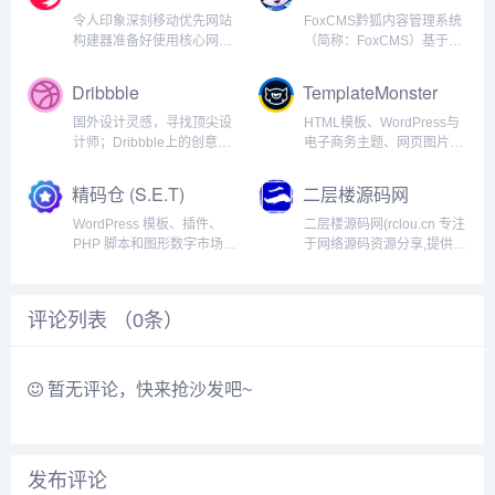
web播放器二次开发整合以
WordPress、ZBlog、苹果
令人印象深刻移动优先网站
FoxCMS黔狐内容管理系统
及建站前端开发技术交流源
CMS等。...
构建器准备好使用核心网页
（简称：FoxCMS）基于
码分享的综合社...
维他服务,支持 Elementor,提
PHP+MySQL技术开发，是
供 1000 多种选项,可创建任
一款高效的多端跨平台内容
Dribbble
TemplateMonster
何可想象的网站。这是专业
管理系统，集PC网站、手
出版商的理想选择。100+拥
机站、小程序于一体，具有
国外设计灵感，寻找顶尖设
HTML模板、WordPress与
有100多个预设主页,One...
数据同步、操作简单、易扩
计师；Dribbble上的创意专
电子商务主题、网页图片以
展等特点，可快速构建...
业人士。我们是设计师获得
及在线元素的最大集结地。
灵感、反馈、社区和工作的
TemplateMonster为你提供
精码仓 (S.E.T)
二层楼源码网
地方。您发现和联系全球设
由世界各地的专业人员开发
计师的最佳资源。Dribbble
的网页设计产品。Template
WordPress 模板、插件、
二层楼源码网(rclou.cn 专注
成立于2009年，最初是一个
Monster——数...
PHP 脚本和图形数字市场
于网络源码资源分享,提供网
小型的、仅限...
JavaScript、PHP 脚本、
站源码,网站模板,主题模板,
CSS、HTML5、网站模
手机源码程序,模板设计素
板、WordPress 主题、插
材,开发教程以及站长资源下
评论列表 （
0
条）
件、移动应用、图形等... ...
载,为建站开发人员提供优质
的服务。网站中有：
wordpres...
暂无评论，快来抢沙发吧~
发布评论