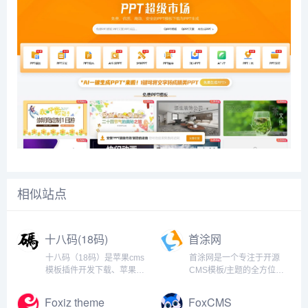
相似站点
十八码(18码)
首涂网
十八码（18码）是苹果cms
首涂网是一个专注于开源
模板插件开发下载、苹果
CMS模板/主题的全方位购
cms使用经验交流，dplayer
买平台。我们提供多样化的
播放器、弹幕播放器、
精美模板和主题,适用于各种
Foxiz theme
FoxCMS
videojs等M3U8播放器和
流行的开源CMS平台,如