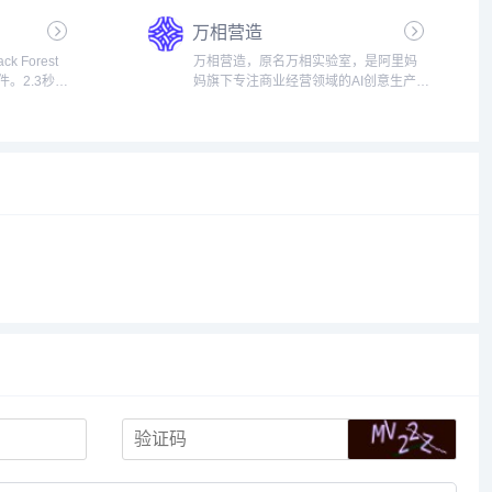
标客户。立
为输出。...
万相营造
..
k Forest
万相营造，原名万相实验室，是阿里妈
件。2.3秒出
妈旗下专注商业经营领域的AI创意生产工
文感知编
具，基于生成式AI智能技术进行创新孵化
商、自媒
的实验专项，致力于围绕商业经营探索
...
新应用、新能力、新工具，为商业经营
提供更智能、更高效、更...