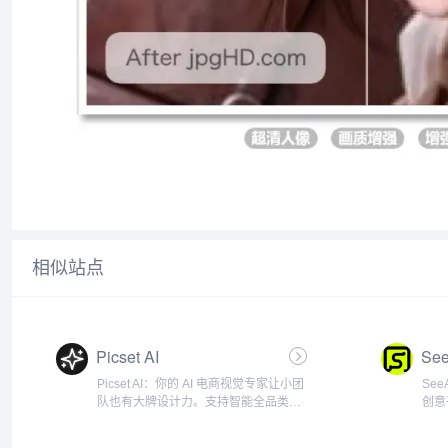
相似站点
Picset AI
See
Picset AI：你的 AI 电商视觉专家让小团
Se
队也有大牌设计力。支持智能全品类商
创意
品图和风格复刻，让您的商品脱颖而
页制
出。PicsetAI是专注于电商领域的AI视觉
频、