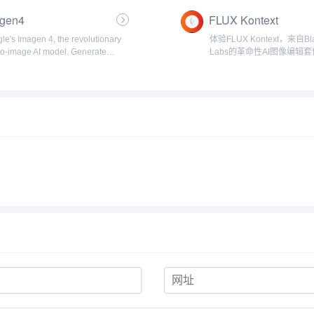
，每天还可免费领取20积分；升级
突出品牌特色，吸引更多目
gen4
FLUX Kontext
可获得每...
即访问我们的平台，开启您的.
le's Imagen 4, the revolutionary
体验FLUX Kontext，来自Blac
-to-image AI model. Generate
Labs的革命性AI图像编辑套
orealistic image...
片，专业级效果。支持上下
辑、角色一致性保持，为电
体、设计师提供高效创作工具。