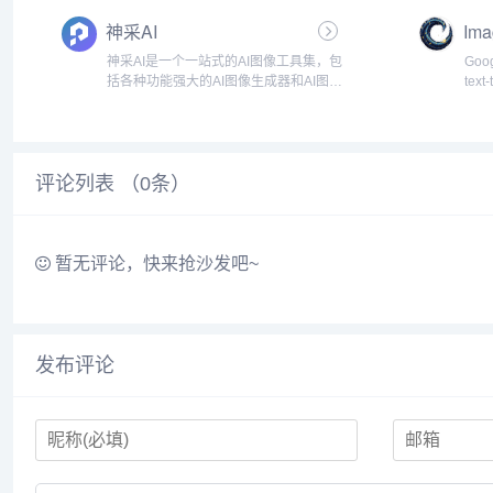
生成引擎，通过全品类商品图生成、爆
积分
神采AI
Ima
款风...
会员
神采AI是一个一站式的AI图像工具集，包
Goog
括各种功能强大的AI图像生成器和AI图像
text
编辑器，在神采AI的帮助下，任何人都可
phot
以成为强大的艺术家。神采AI模型风格
库，使你能够轻松地创造出令人惊叹的
图形、视频和...
评论列表 （
0
条）
暂无评论，快来抢沙发吧~
发布评论