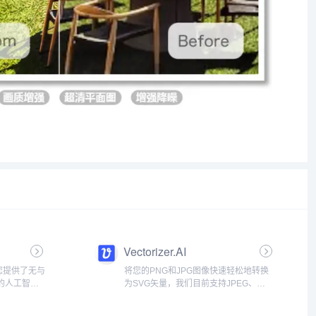
Vectorizer.AI
您提供了无与
将您的PNG和JPG图像快速轻松地转换
的人工智能
为SVG矢量，我们目前支持JPEG、
性化、精美
PNG、WEBP、BMP和GIF作为输入，并
计，帮助您
生成SVG、PDF、EPS、PNG和PNG作