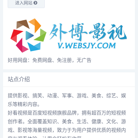
进入网站
好用网盘：免费网盘、免注册，无广告
站点介绍
提供影视、搞笑、动漫、军事、游戏、美食、综艺、娱
乐等精彩内容。
好看视频是百度短视频旗舰品牌，拥有超百万的短视频
创作者。全面覆盖知识、美食、生活、健康、文化、游
戏、影视等海量视频，致力于为用户提供优质的视频内