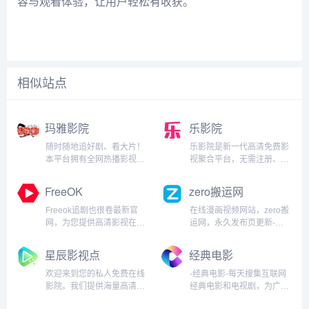
容与观看体验，让用户轻松有收获。
相似站点
玛雅影院
乐影院
随时随地追好剧、看大片！
乐影院是新一代高清免费影
本平台拥有全网热播影视资
视聚合平台，无需注册、告
源，实时更新，高清流畅无
别广告干扰，提供纯净、极
广告。无论是最新院线电
速的观影体验，无论是冷门
FreeOK
zero搬运网
影、口碑剧集还是人气综
佳作还是高分纪录片，您都
艺，我们都为你一站式呈
能在此一键即享。...
Freeok追剧也很卷最新官
在线漫画视频网站，zero搬
现。...
网，为您提供高清影视在线
运网，永久发布页更新-
观看服务，同步更新2026最
zerobyw.github.io...
新电视剧在线播放、热门电
星辰影视点
经典电影
影免费观看内容，涵盖综艺
动漫等全品类资源，每日更
欢迎来到您的私人免费在线
-经典电影-每天搜集互联网
新热播剧，高清流畅、无广
影院。我们提供海量高清电
经典电影和电视剧，为广大
告干扰，支持手机电脑便
影、电视剧、综艺、动漫及
用户免费提供无广告在线观